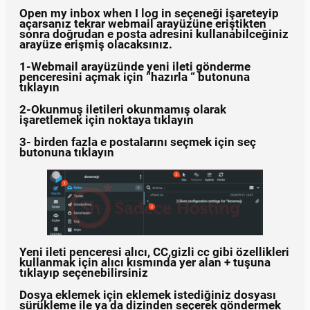
Open my inbox when I log in seçeneği işareteyip
açarsanız tekrar webmail arayüzüne eriştikten
sonra doğrudan e posta adresini kullanabilceğiniz
arayüze erişmiş olacaksınız.
1-Webmail arayüzünde yeni ileti gönderme
penceresini açmak için “hazırla “ butonuna
tıklayın
2-Okunmuş iletileri okunmamış olarak
işaretlemek için noktaya tıklayın
3- birden fazla e postalarını seçmek için seç
butonuna tıklayın
Yeni ileti penceresi alıcı, CC,gizli cc gibi özellikleri
kullanmak için alıcı kısmında yer alan + tuşuna
tıklayıp seçenebilirsiniz
Dosya eklemek için eklemek istediğiniz dosyası
sürükleme ile ya da dizinden seçerek göndermek