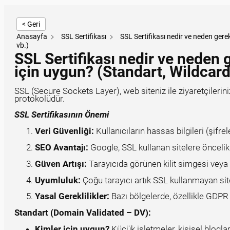
< Geri
Anasayfa
SSL Sertifikası
SSL Sertifikası nedir ve neden gere
vb.)
SSL Sertifikası nedir ve neden 
için uygun? (Standart, Wildcard
SSL (Secure Sockets Layer), web siteniz ile ziyaretçilerinizi
protokolüdür.
SSL Sertifikasının Önemi
Veri Güvenliği:
Kullanıcıların hassas bilgileri (şifrel
SEO Avantajı:
Google, SSL kullanan sitelere öncelik
Güven Artışı:
Tarayıcıda görünen kilit simgesi veya “
Uyumluluk:
Çoğu tarayıcı artık SSL kullanmayan site
Yasal Gereklilikler:
Bazı bölgelerde, özellikle GDPR
Standart (Domain Validated – DV):
Kimler için uygun?
Küçük işletmeler, kişisel bloglar