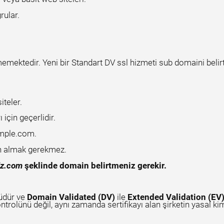
rular.
memektedir. Yeni bir Standart DV ssl hizmeti sub domaini belir
iteler.
ı için geçerlidir.
ample.com.
den almak gerekmez.
iz.com
şeklinde domain belirtmeniz gerekir.
rüdür ve
Domain Validated (DV)
ile
Extended Validation (EV
ntrolünü değil, aynı zamanda sertifikayı alan şirketin yasal kim