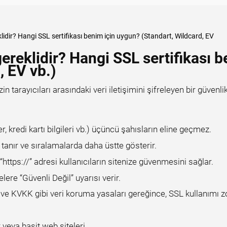
klidir? Hangi SSL sertifikası benim için uygun? (Standart, Wildcard, EV
gereklidir? Hangi SSL sertifikası 
, EV vb.)
n tarayıcıları arasındaki veri iletişimini şifreleyen bir güvenli
er, kredi kartı bilgileri vb.) üçüncü şahısların eline geçmez.
 tanır ve sıralamalarda daha üstte gösterir.
https://” adresi kullanıcıların sitenize güvenmesini sağlar.
lere “Güvenli Değil” uyarısı verir.
 ve KVKK gibi veri koruma yasaları gereğince, SSL kullanımı z
 veya basit web siteleri.