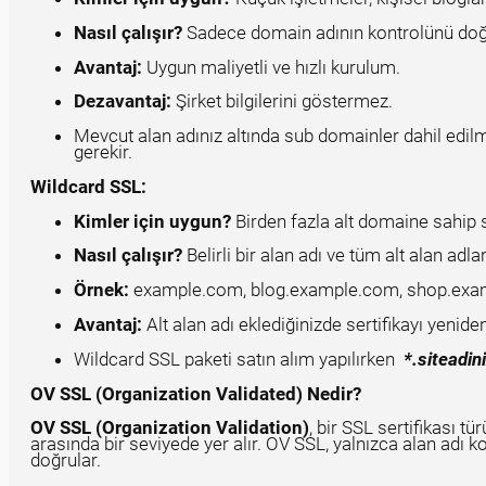
Nasıl çalışır?
Sadece domain adının kontrolünü doğ
Avantaj:
Uygun maliyetli ve hızlı kurulum.
Dezavantaj:
Şirket bilgilerini göstermez.
Mevcut alan adınız altında sub domainler dahil edil
gerekir.
Wildcard SSL:
Kimler için uygun?
Birden fazla alt domaine sahip s
Nasıl çalışır?
Belirli bir alan adı ve tüm alt alan adlar
Örnek:
example.com, blog.example.com, shop.ex
Avantaj:
Alt alan adı eklediğinizde sertifikayı yeni
Wildcard SSL paketi satın alım yapılırken
*.siteadin
OV SSL (Organization Validated) Nedir?
OV SSL (Organization Validation)
, bir SSL sertifikası tü
arasında bir seviyede yer alır. OV SSL, yalnızca alan adı ko
doğrular.