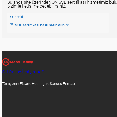
Şu anda site üzerinden OV SSL sertifikası hizmetimiz bul
bizimle iletişime geçebilirsiniz.
Önceki
SSL sertifikası nasıl satın alınır?
SH Online İletişim A.Ş.
Türkiye'nin Efsane Hosting ve Sunucu Firması