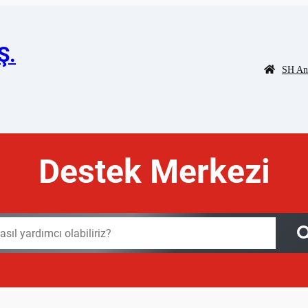
Ş.
SH An
Destek Merkezi