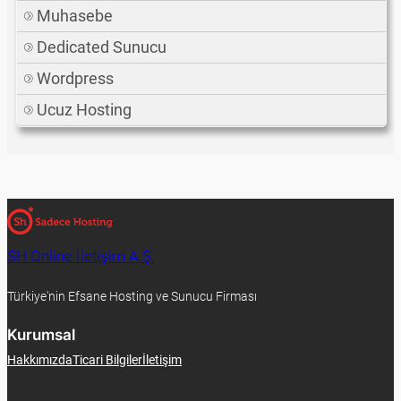
Muhasebe
Dedicated Sunucu
Wordpress
Ucuz Hosting
SH Online İletişim A.Ş.
Türkiye'nin Efsane Hosting ve Sunucu Firması
Kurumsal
Hakkımızda
Ticari Bilgiler
İletişim