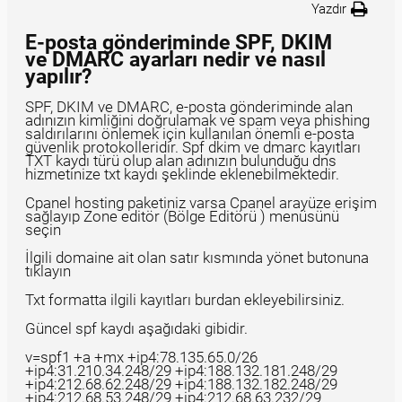
Yazdır
E-posta gönderiminde SPF, DKIM
ve DMARC ayarları nedir ve nasıl
yapılır?
SPF, DKIM ve DMARC, e-posta gönderiminde alan
adınızın kimliğini doğrulamak ve spam veya phishing
saldırılarını önlemek için kullanılan önemli e-posta
güvenlik protokolleridir. Spf dkim ve dmarc kayıtları
TXT kaydı türü olup alan adınızın bulunduğu dns
hizmetinize txt kaydı şeklinde eklenebilmektedir.
Cpanel hosting paketiniz varsa Cpanel arayüze erişim
sağlayıp Zone editör (Bölge Editörü ) menüsünü
seçin
İlgili domaine ait olan satır kısmında yönet butonuna
tıklayın
Txt formatta ilgili kayıtları burdan ekleyebilirsiniz.
Güncel spf kaydı aşağıdaki gibidir.
v=spf1 +a +mx +ip4:78.135.65.0/26
+ip4:31.210.34.248/29 +ip4:188.132.181.248/29
+ip4:212.68.62.248/29 +ip4:188.132.182.248/29
+ip4:212.68.53.248/29 +ip4:212.68.63.232/29