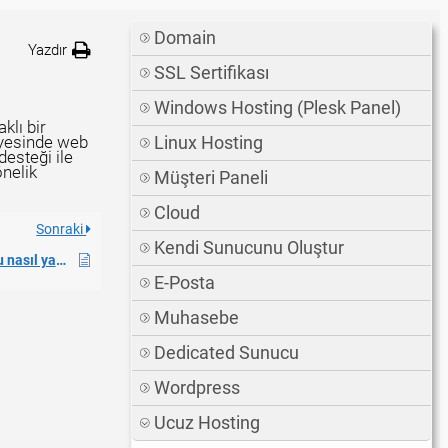
Domain
Yazdır
SSL Sertifikası
Windows Hosting (Plesk Panel)
klı bir
ayesinde web
Linux Hosting
desteği ile
önelik
Müşteri Paneli
Cloud
Sonraki
Kendi Sunucunu Oluştur
Ucuz hosting içerisinde wordpress kurulumu nasıl yapılır?
E-Posta
Muhasebe
Dedicated Sunucu
Wordpress
Ucuz Hosting