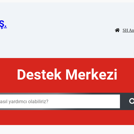
Ş.
SH An
Destek Merkezi