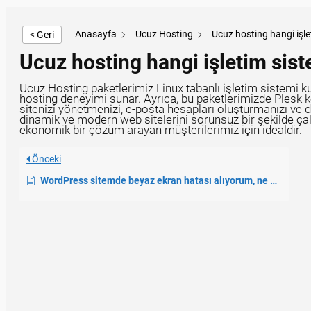
Anasayfa
Ucuz Hosting
Ucuz hosting hangi işl
< Geri
Ucuz hosting hangi işletim sis
Ucuz Hosting paketlerimiz Linux tabanlı işletim sistemi kul
hosting deneyimi sunar. Ayrıca, bu paketlerimizde Plesk k
sitenizi yönetmenizi, e-posta hesapları oluşturmanızı ve d
dinamik ve modern web sitelerini sorunsuz bir şekilde çalı
ekonomik bir çözüm arayan müşterilerimiz için idealdir.
Önceki
WordPress sitemde beyaz ekran hatası alıyorum, ne yapmalıyım?